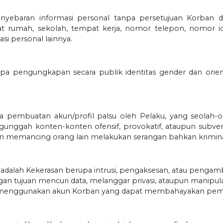
yebaran informasi personal tanpa persetujuan Korban de
t rumah, sekolah, tempat kerja, nomor telepon, nomor ide
asi personal lainnya.
pa pengungkapan secara publik identitas gender dan orien
 pembuatan akun/profil palsu oleh Pelaku, yang seolah-ol
unggah konten-konten ofensif, provokatif, ataupun subver
memancing orang lain melakukan serangan bahkan kriminal
dalah Kekerasan berupa intrusi, pengaksesan, atau pengambila
dengan tujuan mencuri data, melanggar privasi, ataupun manipu
n menggunakan akun Korban yang dapat membahayakan pemil