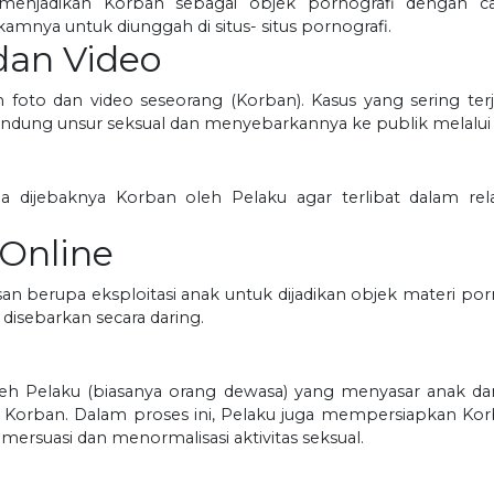
g menjadikan Korban sebagai objek pornografi dengan
mnya untuk diunggah di situs- situs pornografi.
 dan Video
n foto dan video seseorang (Korban). Kasus yang sering t
dung unsur seksual dan menyebarkannya ke publik melalui b
 dijebaknya Korban oleh Pelaku agar terlibat dalam rela
 Online
an berupa eksploitasi anak untuk dijadikan objek materi por
 disebarkan secara daring.
g
leh Pelaku (biasanya orang dewasa) yang menyasar anak
 Korban. Dalam proses ini, Pelaku juga mempersiapkan Ko
mersuasi dan menormalisasi aktivitas seksual.