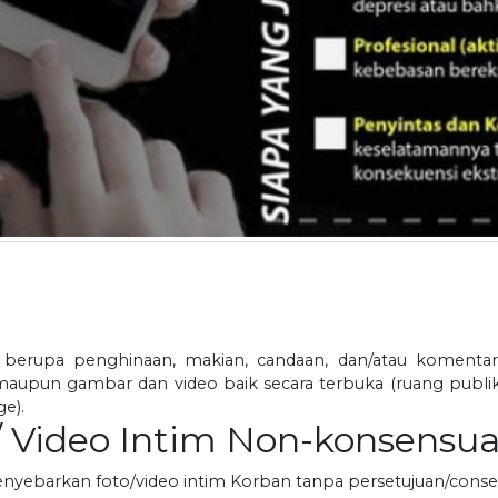
n berupa penghinaan, makian, candaan, dan/atau komenta
maupun gambar dan video baik secara terbuka (ruang publik 
e).
/ Video Intim Non-konsensua
menyebarkan foto/video intim Korban tanpa persetujuan/conse