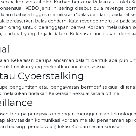
ya secara konsensual oleh Korban bersama Pelaku atau oleh
konsensual. KGBO jenis ini sering disebut pula revenge po
alam bahasa Inggris memiliki arti ‘balas dendam’, padahal 
tidak berdasarkan balas dendam. Kata revenge merujuk pada
hkan orang untuk beranggapan bahwa Korban melakukan se
padahal yang terjadi dalam Kekerasan ini bukan demikian
al
 adalah Kekerasan berupa ancaman dalam bentuk apa pun 
ntuk tindakan yang melibatkan tindakan seksual.
atau Cyberstalking
rupa penguntitan atau pengawasan bermotif seksual di ran
 melakukan tindakan Kekerasan Seksual secara offline.
illance
rasan berupa pengawasan dengan menggunakan teknologi digit
ap aktivitas dan komunikasi Korban melalui penanaman aplik
 tracking (penelusuran) lokasi Korban secara konstan.