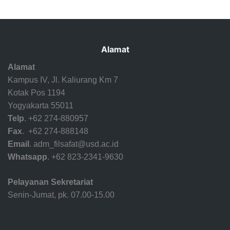
Alamat
Alamat
Kampus IV,
Jl. Kaliurang Km 7
Kotak Pos 1194
Yogyakarta 55011
Telp
. +62 274-880957
Fax
. +62 274-888148
Email
. adm_filsafat@usd.ac.id
Whatsapp
. +62 823-2341-9630
Pelayanan Sekretariat
Senin-Jumat, pk. 07.00-15.00