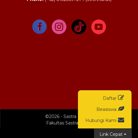
Daftar
Beasiswa
©2026 - Sastra Inggris
Hubungi Kami
Fakultas Sastra - USD
Link Cepat