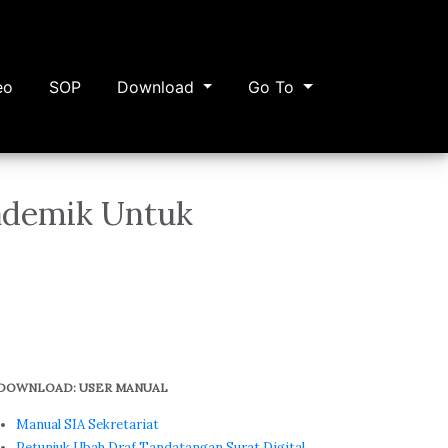
eo
SOP
Download
Go To
ademik Untuk
DOWNLOAD: USER MANUAL
Manual SIA Sekretariat
Petunjuk Ubah Draf Tandatangan Surat Digital