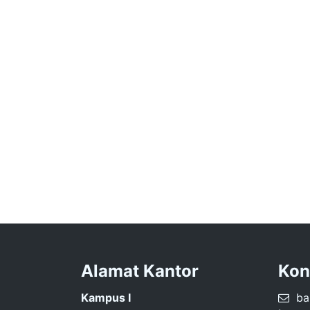
Alamat Kantor
Kon
Kampus I
bap