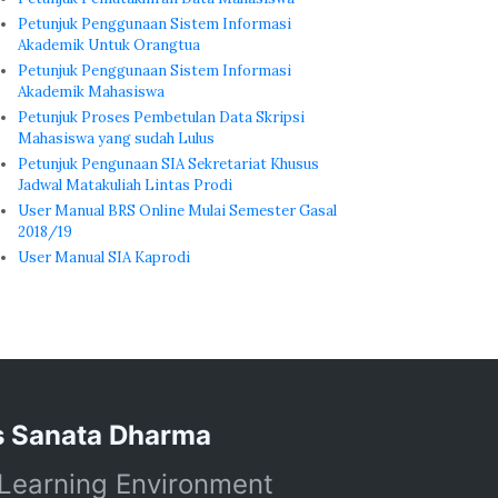
Petunjuk Penggunaan Sistem Informasi
Akademik Untuk Orangtua
Petunjuk Penggunaan Sistem Informasi
Akademik Mahasiswa
Petunjuk Proses Pembetulan Data Skripsi
Mahasiswa yang sudah Lulus
Petunjuk Pengunaan SIA Sekretariat Khusus
Jadwal Matakuliah Lintas Prodi
User Manual BRS Online Mulai Semester Gasal
2018/19
User Manual SIA Kaprodi
s Sanata Dharma
 Learning Environment