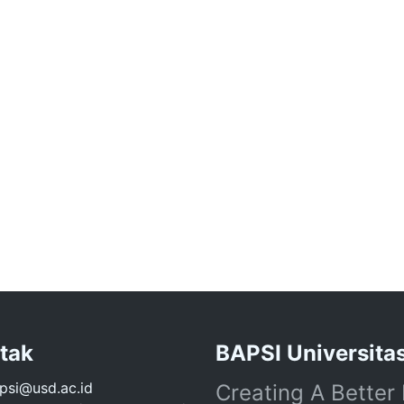
tak
BAPSI Universita
si@usd.ac.id
Creating A Better