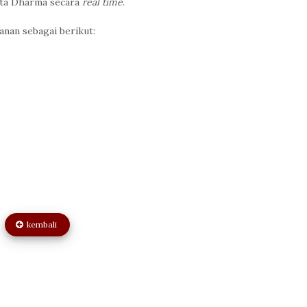
nata Dharma secara
real time
.
anan sebagai berikut:
kembali