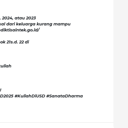
 2024, atau 2023
asal dari keluarga kurang mampu
diktisaintek.go.id/
k 21s.d. 22 di
kuliah
!
D2025 #KuliahDiUSD #SanataDharma