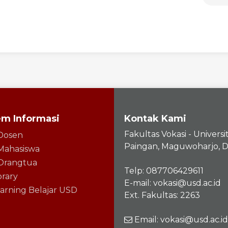
em Informasi
Kontak Kami
Fakultas Vokasi - Univers
Dosen
Paingan, Maguwoharjo, D
Mahasiswa
 Orangtua
Telp: 087706429611
brary
E-mail: vokasi@usd.ac.id
arning Belajar USD
Ext. Fakultas: 2263
Email: vokasi@usd.ac.id