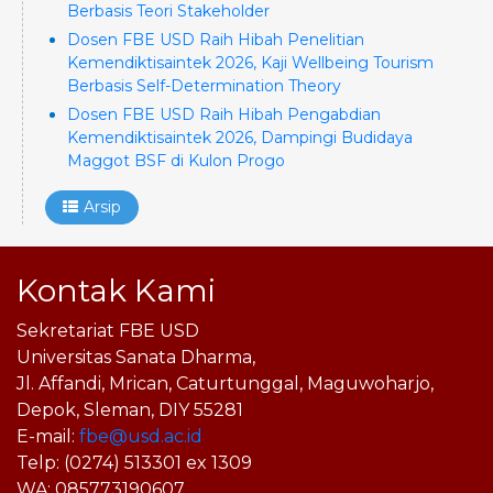
Berbasis Teori Stakeholder
Dosen FBE USD Raih Hibah Penelitian
Kemendiktisaintek 2026, Kaji Wellbeing Tourism
Berbasis Self-Determination Theory
Dosen FBE USD Raih Hibah Pengabdian
Kemendiktisaintek 2026, Dampingi Budidaya
Maggot BSF di Kulon Progo
Arsip
Kontak Kami
Sekretariat FBE USD
Universitas Sanata Dharma,
Jl. Affandi, Mrican, Caturtunggal, Maguwoharjo,
Depok, Sleman, DIY 55281
E-mail:
fbe@usd.ac.id
Telp: (0274) 513301 ex 1309
WA: 085773190607