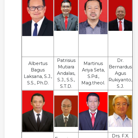
Patrisius
Dr.
Albertus
Martinus
Mutiara
Bernardus
Bagus
Ariya Seta,
Andalas,
Agus
Laksana, S.J.,
S.Pd.,
S.J., S.S.,
Rukiyanto,
S.S., Ph.D.
Mag.theol.
S.T.D.
S.J.
Drs. F.X.