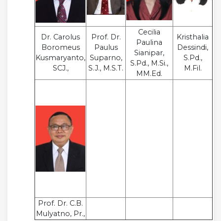
Cecilia
Dr. Carolus
Prof. Dr.
Kristhalia
Paulina
Boromeus
Paulus
Dessindi,
Sianipar,
Kusmaryanto,
Suparno,
S.Pd.,
S.Pd., M.Si.,
SCJ.,
S.J., M.S.T.
M.Fil.
MM.Ed.
Prof. Dr. C.B.
Mulyatno, Pr.,