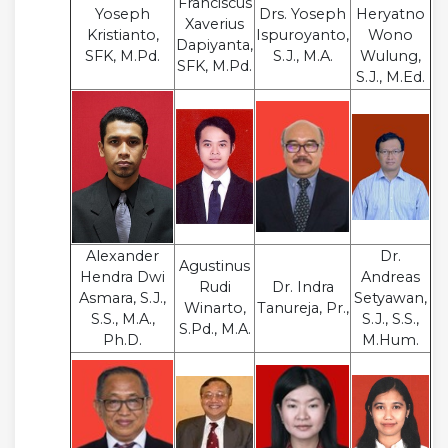
Franciscus
Yoseph
Drs. Yoseph
Heryatno
Xaverius
Kristianto,
Ispuroyanto,
Wono
Dapiyanta,
SFK, M.Pd.
S.J., M.A.
Wulung,
SFK, M.Pd.
S.J., M.Ed.
Alexander
Dr.
Agustinus
Hendra Dwi
Andreas
Rudi
Dr. Indra
Asmara, S.J.,
Setyawan,
Winarto,
Tanureja, Pr.,
S.S., M.A.,
S.J., S.S.,
S.Pd., M.A.
Ph.D.
M.Hum.