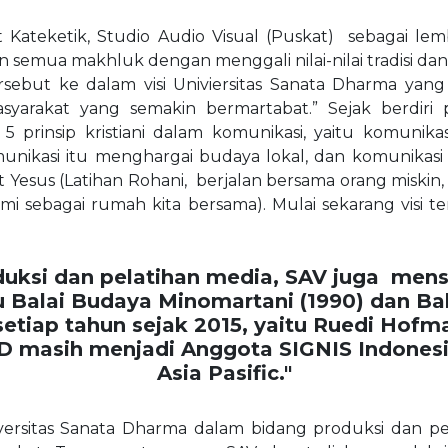
t Kateketik, Studio Audio Visual (Puskat) sebagai lem
 semua makhluk dengan menggali nilai-nilai tradisi dan 
rsebut ke dalam visi Univiersitas Sanata Dharma yan
arakat yang semakin bermartabat.” Sejak berdiri 
5 prinsip kristiani dalam komunikasi, yaitu komunik
nikasi itu menghargai budaya lokal, dan komunikasi itu
kat Yesus (Latihan Rohani, berjalan bersama orang m
sebagai rumah kita bersama). Mulai sekarang visi t
oduksi dan pelatihan media, SAV juga mens
 Balai Budaya Minomartani (1990) dan Bal
setiap tahun sejak 2015, yaitu Ruedi Hofm
USD masih menjadi Anggota SIGNIS Indone
Asia Pasific."
ersitas Sanata Dharma dalam bidang produksi dan pe