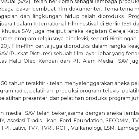
sual (SAV) telah berkiprah sebagai lembaga produks
sebagai pakar pembuat film dokumenter. Tema-tema m
gapian dan lingkungan hidup telah diproduksi. Pr
ara I dalam International Film Festival di Berlin 1991 d
a khusus SAV juga meliput aneka kegiatan Gereja Katol
am-program relgiusnya di televisi, seperti Bimbingan
2020). Film-film cerita juga diproduksi dalam rangka
V (Puskat Pictures) sebuah film layar lebar yang feno
ersitas Halu Oleo Kendari dan PT. Alam Media SAV ju
 50 tahun terakhir - telah menyelenggarakan aneka pela
ogram radio, pelatihan produksi program televisi, pelati
latihan presenter, dan pelatihan produksi program jurnal
an media SAV telah bekerjasama dengan aneka lemba
IY, Asosiasi Tradisi Lisan, Ford Foundation, SECOMM, T
r, TPI, Lativi, TV7, TVRI, RCTI, Vulkanologi, LSM, Lemb