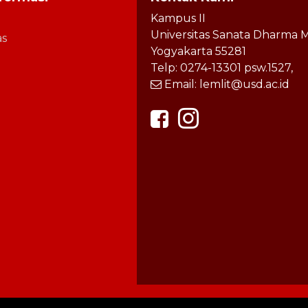
Kampus II
Universitas Sanata Dharma M
as
Yogyakarta 55281
Telp: 0274-13301 psw.1527,
Email: lemlit@usd.ac.id