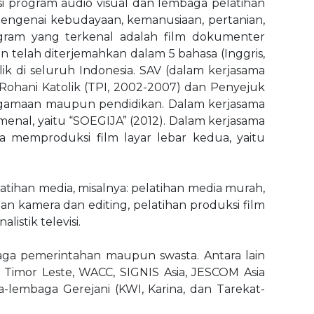
i program audio visual dan lembaga pelatihan
engenai kebudayaan, kemanusiaan, pertanian,
ogram yang terkenal adalah film dokumenter
an telah diterjemahkan dalam 5 bahasa (Inggris,
ik di seluruh Indonesia. SAV (dalam kerjasama
 Rohani Katolik (TPI, 2002-2007) dan Penyejuk
 keagamaan maupun pendidikan. Dalam kerjasama
menal, yaitu “SOEGIJA” (2012). Dalam kerjasama
ga memproduksi film layar lebar kedua, yaitu
tihan media, misalnya: pelatihan media murah,
han kamera dan editing, pelatihan produksi film
istik televisi.
ga pemerintahan maupun swasta. Antara lain
V Timor Leste, WACC, SIGNIS Asia, JESCOM Asia
aga-lembaga Gerejani (KWI, Karina, dan Tarekat-