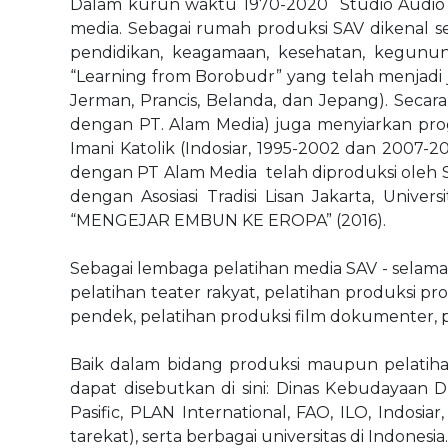
Dalam kurun waktu 1970-2020 Studio Audio Vi
media. Sebagai rumah produksi SAV dikenal 
pendidikan, keagamaan, kesehatan, kegunun
“Learning from Borobudr” yang telah menjadi ju
Jerman, Prancis, Belanda, dan Jepang). Secar
dengan PT. Alam Media) juga menyiarkan progr
Imani Katolik (Indosiar, 1995-2002 dan 2007-
dengan PT Alam Media telah diproduksi oleh SA
dengan Asosiasi Tradisi Lisan Jakarta, Univ
“MENGEJAR EMBUN KE EROPA” (2016).
Sebagai lembaga pelatihan media SAV - selama
pelatihan teater rakyat, pelatihan produksi pr
pendek, pelatihan produksi film dokumenter, pe
Baik dalam bidang produksi maupun pelatih
dapat disebutkan di sini: Dinas Kebudayaan D
Pasific, PLAN International, FAO, ILO, Indosia
tarekat), serta berbagai universitas di Indonesia.