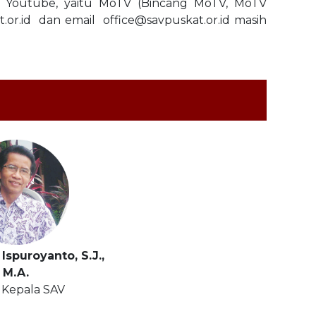
ui Youtube, yaitu MoTV (Bincang MoTV, MoTV
or.id dan email office@savpuskat.or.id masih
Ispuroyanto, S.J.,
M.A.
 Kepala SAV