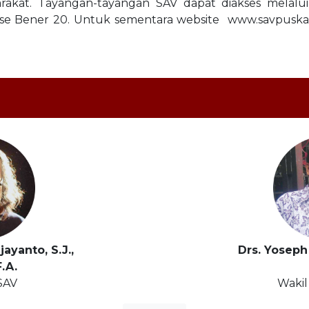
rakat. Tayangan-tayangan SAV dapat diakses melal
e Bener 20. Untuk sementara website www.savpuskat.
ayanto, S.J.,
Drs. Yoseph 
F.A.
SAV
Wakil