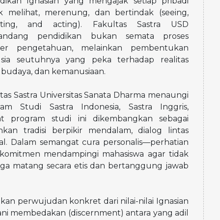
dikan Ignasian yang mengajak setiap pribadi
 melihat, merenung, dan bertindak (seeing,
ecting, and acting). Fakultas Sastra USD
ndang pendidikan bukan semata proses
sfer pengetahuan, melainkan pembentukan
sia seutuhnya yang peka terhadap realitas
l, budaya, dan kemanusiaan.
tas Sastra Universitas Sanata Dharma menaungi
am Studi Sastra Indonesia, Sastra Inggris,
at program studi ini dikembangkan sebagai
 tradisi berpikir mendalam, dialog lintas
ural. Dalam semangat cura personalis—perhatian
rkomitmen mendampingi mahasiswa agar tidak
 juga matang secara etis dan bertanggung jawab
kan perwujudan konkret dari nilai-nilai Ignasian
erani membedakan (discernment) antara yang adil