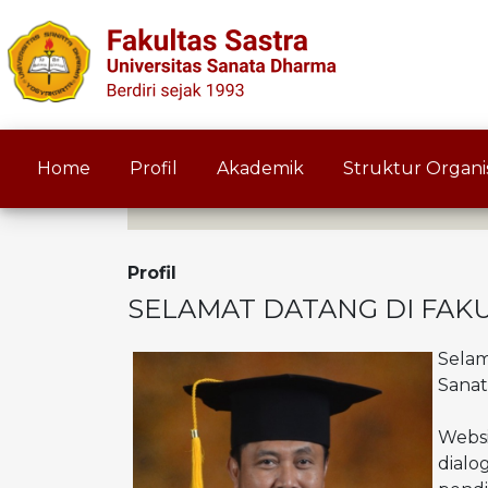
Home
Profil
Akademik
Struktur Organis
Profil
SELAMAT DATANG DI FAK
Selam
Sanat
Websi
dial