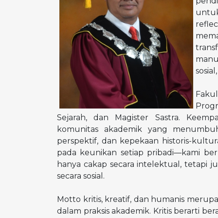
pendi
untuk
refl
mema
tran
manu
sosia
Fakul
Progr
Sejarah, dan Magister Sastra. Keemp
komunitas akademik yang menumbuhkan
perspektif, dan kepekaan historis-kult
pada keunikan setiap pribadi—kami be
hanya cakap secara intelektual, tetapi
secara sosial.
Motto kritis, kreatif, dan humanis merupa
dalam praksis akademik. Kritis berarti b