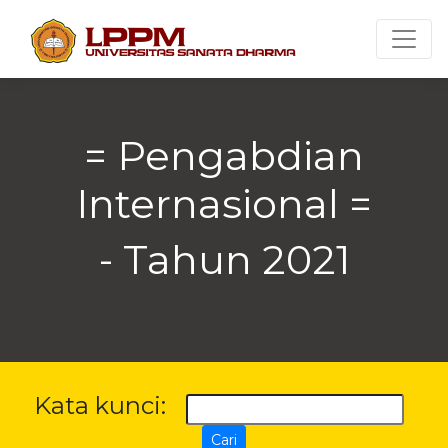
Toggl
= Pengabdian
Internasional =
- Tahun 2021
Kata kunci:
Cari