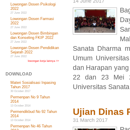
14 June 2017
Lowongan Dosen Psikologi
2022
Ba
27 June 2022
Da
Lowongan Dosen Farmasi
2022
Sa
27 June 2022
Lowongan Dosen Bimbingan
Ma
dan Konseling FKIP 2022
27 June 2022
Sanata Dharma men
Lowongan Dosen Pendidikan
Sejarah 2022
Umum Universita
27 June 2022
lowongan kerja lainnya >>
dan Harapan yang 
DOWNLOAD
22 dan 23 Mei 
Materi Sosialisasi Inpasing
Universitas Sanata
Tahun 2017
30 October 2017
Permenpan No 9 Tahun
2014
13 October 2014
Ujian Dinas 
Permendikbud No 92 Tahun
2014
31 March 2017
13 October 2014
Permenpan No 46 Tahun
Pa