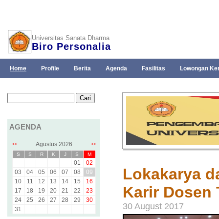
Universitas Sanata Dharma
Biro Personalia
Home
Profile
Berita
Agenda
Fasilitas
Lowongan Ker
AGENDA
Agustus 2026
<<
>>
S
S
R
K
J
S
M
01
02
Lokakarya 
03
04
05
06
07
08
09
10
11
12
13
14
15
16
Karir Dosen
17
18
19
20
21
22
23
24
25
26
27
28
29
30
30 August 2017
31