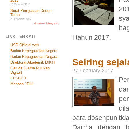
2013
10 October 2014
201
Surat Pernyataan Dosen
Tetap
sy
29 February 2012
download lainnya >>
bag
I tahun 2017.
LINK TERKAIT
USD Official web
Badan Kepegawaian Negara
Badan Kepegawaian Negara
Seiring sejal
Direktorat Akademik DIKTI
Garuda (Garba Rujukan
27 February 2017
Digital)
EPSBED
Pen
Menpan JDIH
da
pe
dil
para dosenpun tid
Darma dengan ba