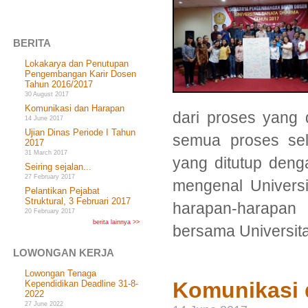
BERITA
Lokakarya dan Penutupan
Pengembangan Karir Dosen
Tahun 2016/2017
30 August 2017
Komunikasi dan Harapan
dari proses yang d
14 June 2017
Ujian Dinas Periode I Tahun
semua proses se
2017
31 March 2017
yang ditutup deng
Seiring sejalan...
27 February 2017
mengenal Univers
Pelantikan Pejabat
Struktural, 3 Februari 2017
harapan-harapan 
20 February 2017
berita lainnya >>
bersama Universit
LOWONGAN KERJA
Lowongan Tenaga
Komunikasi 
Kependidikan Deadline 31-8-
2022
27 June 2022